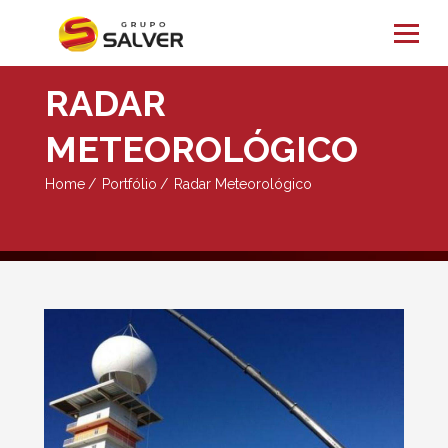
RADAR
METEOROLÓGICO
Home
Portfólio
Radar Meteorológico