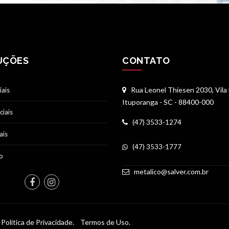
UÇÕES
CONTATO
Rua Leonel Thiesen 2030, Vila 
ais
Ituporanga - SC - 88400-000
ciais
(47) 3533-1274
ais
(47) 3533-1777
io
metalico@salver.com.br
Política de Privacidade.
Termos de Uso.