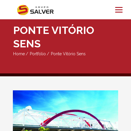
PONTE VITÓRIO
SENS
Home
Portfólio
Ponte Vitório Sens